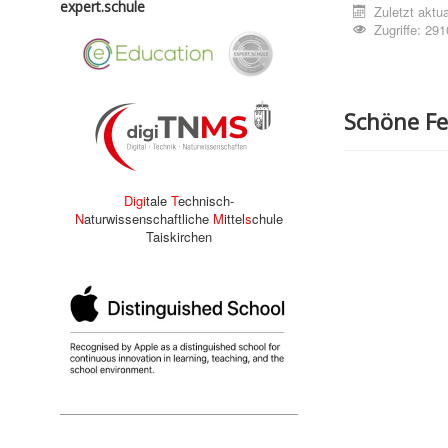
expert.schule
Zuletzt aktua
Zugriffe: 291
Schöne Fer
Digi
tale
T
echnisch-
N
aturwissenschaftliche
M
ittel
s
chule
Taiskirchen