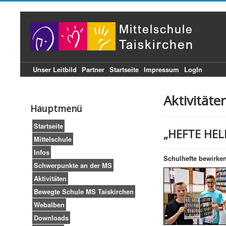
Unser Leitbild
Partner
Startseite
Impressum
LogIn
Aktivitäte
Hauptmenü
Startseite
„HEFTE HEL
Mittelschule
Infos
Schulhefte bewirke
Schwerpunkte an der MS
Aktivitäten
Bewegte Schule MS Taiskirchen
Webalben
Downloads