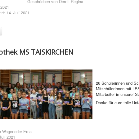
Geschrieben von
Derntl Regina
i 2021
ert: 14. Juli 2021
iothek MS TAISKIRCHEN
26 Schülerinnen und Sc
MitschülerInnen mit LE
Mitarbeiter in unserer S
Danke für eure tolle Unt
n
Wageneder Erna
 Juli 2021