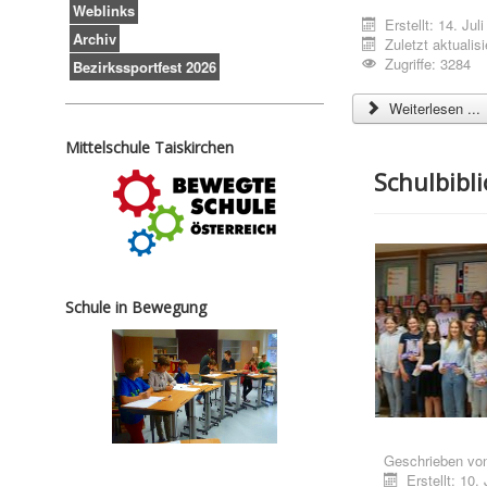
Weblinks
Erstellt: 14. Jul
Archiv
Zuletzt aktualisi
Zugriffe: 3284
Bezirkssportfest 2026
Weiterlesen ...
Mittelschule Taiskirchen
Schulbibl
Schule in Bewegung
Geschrieben vo
Erstellt: 10.