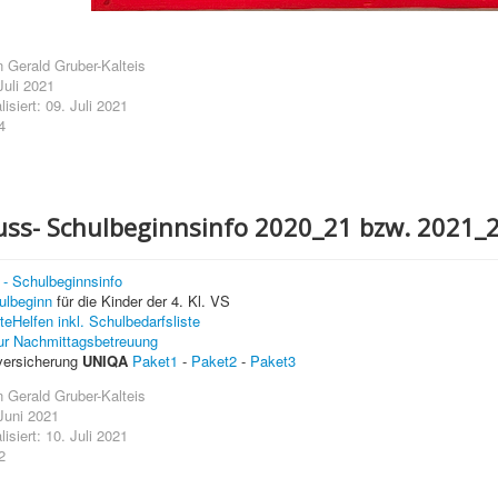
n
Gerald Gruber-Kalteis
 Juli 2021
lisiert: 09. Juli 2021
4
uss- Schulbeginnsinfo 2020_21 bzw. 2021_
- Schulbeginnsinfo
ulbeginn
für die Kinder der 4. Kl. VS
teHelfen inkl. Schulbedarfsliste
r Nachmittagsbetreuung
lversicherung
UNIQA
Paket1
-
Paket2
-
Paket3
n
Gerald Gruber-Kalteis
 Juni 2021
lisiert: 10. Juli 2021
2