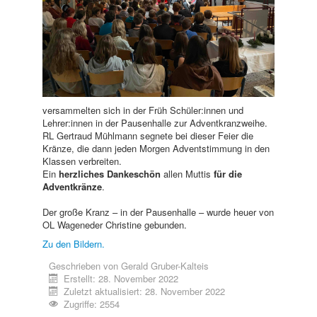
versammelten sich in der Früh Schüler:innen und
Lehrer:innen in der Pausenhalle zur Adventkranzweihe.
RL Gertraud Mühlmann segnete bei dieser Feier die
Kränze, die dann jeden Morgen Adventstimmung in den
Klassen verbreiten.
Ein
herzliches Dankeschön
allen Muttis
für die
Adventkränze
.
Der große Kranz – in der Pausenhalle – wurde heuer von
OL Wageneder Christine gebunden.
Zu den Bildern.
Geschrieben von
Gerald Gruber-Kalteis
Erstellt: 28. November 2022
Zuletzt aktualisiert: 28. November 2022
Zugriffe: 2554