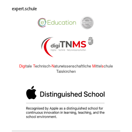
expert.schule
Digi
tale
T
echnisch-
N
aturwissenschaftliche
M
ittel
s
chule
Taiskirchen