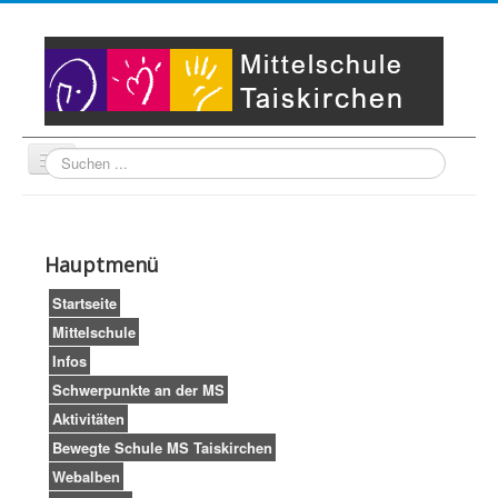
Suche
Unser Leitbild
Partner
Startseite
Hauptmenü
Impressum
LogIn
Startseite
Mittelschule
Infos
Schwerpunkte an der MS
Aktivitäten
Bewegte Schule MS Taiskirchen
Webalben