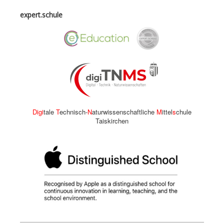
expert.schule
Digi
tale
T
echnisch-
N
aturwissenschaftliche
M
ittel
s
chule
Taiskirchen