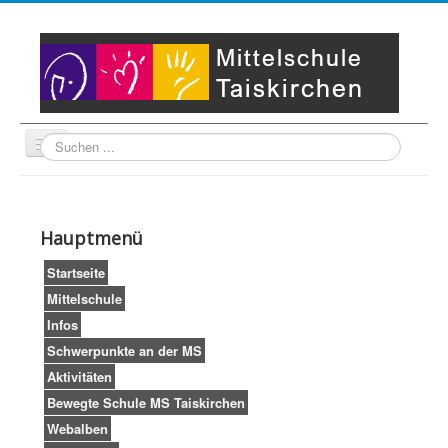
Suche
Unser Leitbild
Partner
Startseite
Hauptmenü
Impressum
LogIn
Startseite
Mittelschule
Infos
Schwerpunkte an der MS
Aktivitäten
Bewegte Schule MS Taiskirchen
Webalben