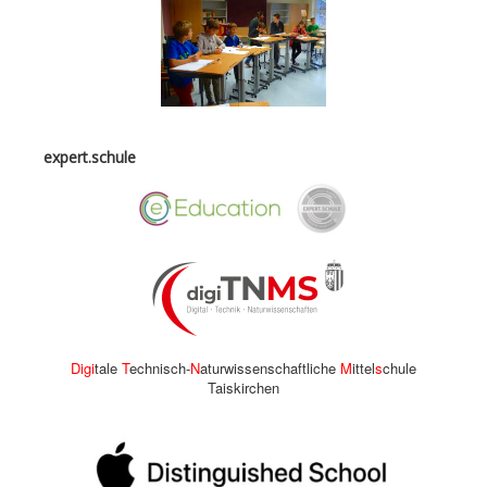
expert.schule
Digi
tale
T
echnisch-
N
aturwissenschaftliche
M
ittel
s
chule
Taiskirchen