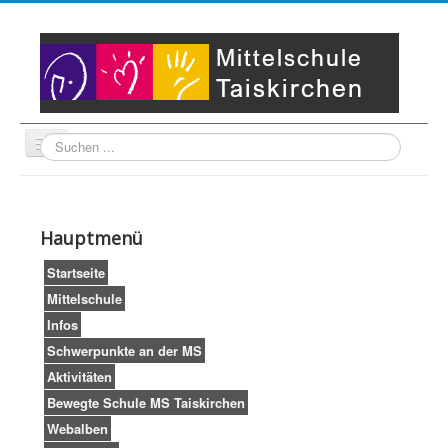
Suche
Unser Leitbild
Partner
Startseite
Hauptmenü
Impressum
LogIn
Startseite
Mittelschule
Infos
Schwerpunkte an der MS
Aktivitäten
Bewegte Schule MS Taiskirchen
Webalben