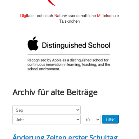
Digi
tale
T
echnisch-
N
aturwissenschaftliche
M
ittel
s
chule
Taiskirchen
Archiv für alte Beiträge
Filter
Änderung Zeiten erster Schultag