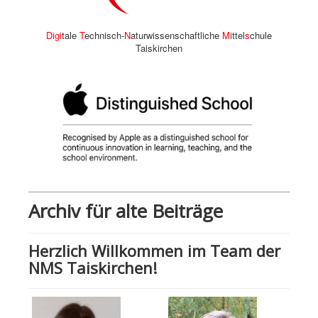
Digi
tale
T
echnisch-
N
aturwissenschaftliche
M
ittel
s
chule
Taiskirchen
Archiv für alte Beiträge
Herzlich Willkommen im Team der
NMS Taiskirchen!