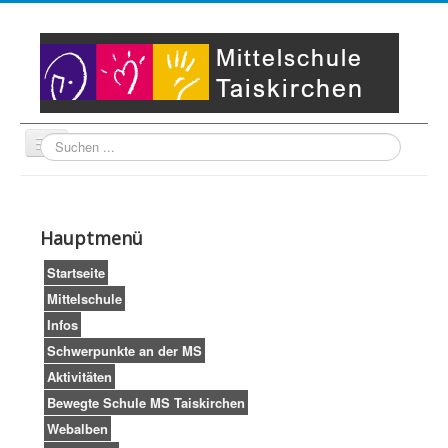
Suche
Unser Leitbild
Partner
Startseite
Hauptmenü
Impressum
LogIn
Startseite
Mittelschule
Infos
Schwerpunkte an der MS
Aktivitäten
Bewegte Schule MS Taiskirchen
Webalben