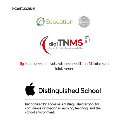
expert.schule
Digi
tale
T
echnisch-
N
aturwissenschaftliche
M
ittel
s
chule
Taiskirchen