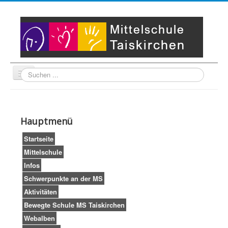
Suche
Unser Leitbild
Partner
Startseite
Hauptmenü
Impressum
LogIn
Startseite
Mittelschule
Infos
Schwerpunkte an der MS
Aktivitäten
Bewegte Schule MS Taiskirchen
Webalben