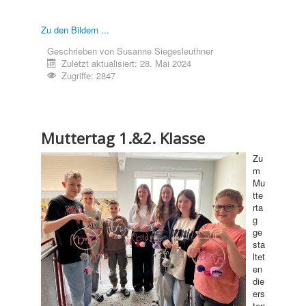
Zu den Bildern ...
Geschrieben von
Susanne Siegesleuthner
Zuletzt aktualisiert: 28. Mai 2024
Zugriffe: 2847
Muttertag 1.&2. Klasse
Zu
m
Mu
tte
rta
g
ge
sta
ltet
en
die
ers
ten