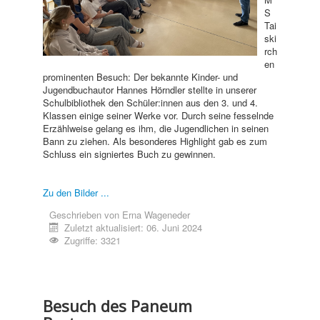
S
Tai
ski
rch
en
prominenten Besuch: Der bekannte Kinder- und
Jugendbuchautor Hannes Hörndler stellte in unserer
Schulbibliothek den Schüler:innen aus den 3. und 4.
Klassen einige seiner Werke vor. Durch seine fesselnde
Erzählweise gelang es ihm, die Jugendlichen in seinen
Bann zu ziehen. Als besonderes Highlight gab es zum
Schluss ein signiertes Buch zu gewinnen.
Zu den Bilder ...
Geschrieben von
Erna Wageneder
Zuletzt aktualisiert: 06. Juni 2024
Zugriffe: 3321
Besuch des Paneum