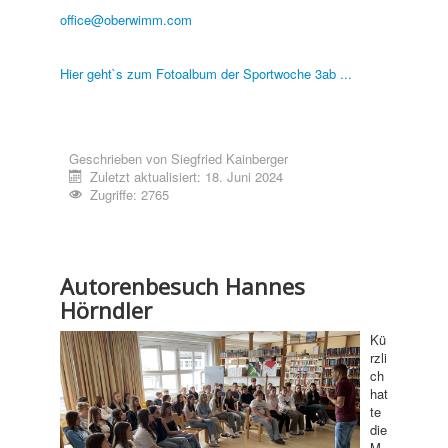
office@oberwimm.com
Hier geht`s zum Fotoalbum der Sportwoche 3ab ...
Geschrieben von
Siegfried Kainberger
Zuletzt aktualisiert: 18. Juni 2024
Zugriffe: 2765
Autorenbesuch Hannes
Hörndler
Kü
rzli
ch
hat
te
die
M