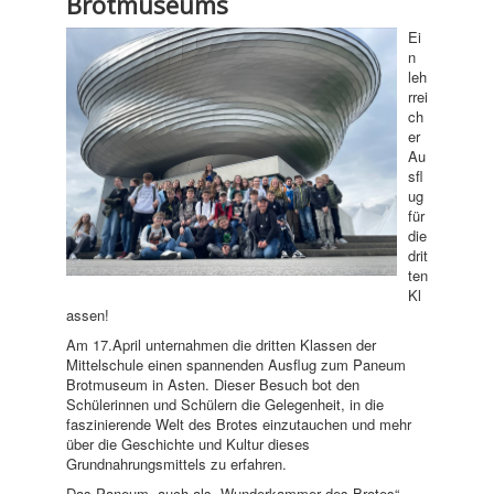
Brotmuseums
Ei
n
leh
rrei
ch
er
Au
sfl
ug
für
die
drit
ten
Kl
assen!
Am 17.April unternahmen die dritten Klassen der
Mittelschule einen spannenden Ausflug zum Paneum
Brotmuseum in Asten. Dieser Besuch bot den
Schülerinnen und Schülern die Gelegenheit, in die
faszinierende Welt des Brotes einzutauchen und mehr
über die Geschichte und Kultur dieses
Grundnahrungsmittels zu erfahren.
Das Paneum, auch als „Wunderkammer des Brotes“