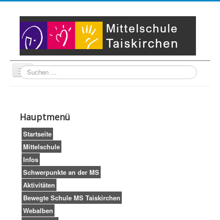
Suche
Unser Leitbild
Partner
Startseite
Hauptmenü
Impressum
LogIn
Startseite
Mittelschule
Infos
Schwerpunkte an der MS
Aktivitäten
Bewegte Schule MS Taiskirchen
Webalben