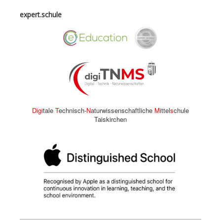
expert.schule
Digi
tale
T
echnisch-
N
aturwissenschaftliche
M
ittel
s
chule
Taiskirchen