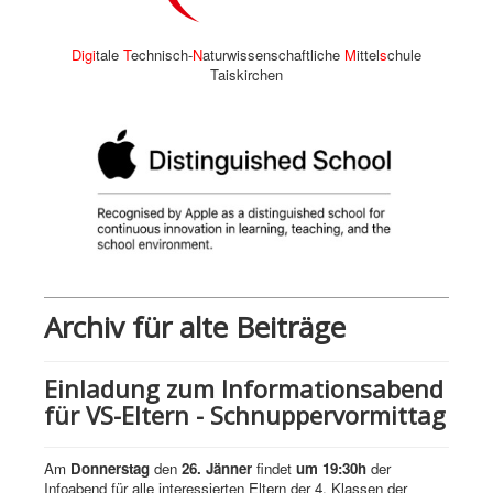
Digi
tale
T
echnisch-
N
aturwissenschaftliche
M
ittel
s
chule
Taiskirchen
Archiv für alte Beiträge
Einladung zum Informationsabend
für VS-Eltern - Schnuppervormittag
Am
Donnerstag
den
26. Jänner
findet
um 19:30h
der
Infoabend für alle interessierten Eltern der 4. Klassen der