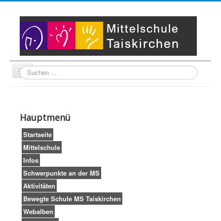
Suche
Unser Leitbild
Partner
Startseite
Hauptmenü
Impressum
LogIn
Startseite
Mittelschule
Infos
Schwerpunkte an der MS
Aktivitäten
Bewegte Schule MS Taiskirchen
Webalben