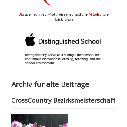
Digi
tale
T
echnisch-
N
aturwissenschaftliche
M
ittel
s
chule
Taiskirchen
Archiv für alte Beiträge
CrossCountry Bezirksmeisterschaft