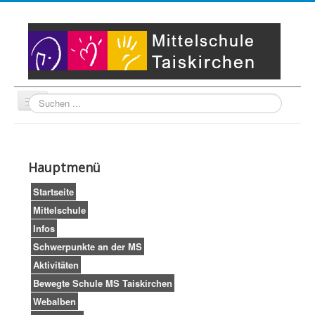
Suche
Unser Leitbild
Partner
Startseite
Hauptmenü
Impressum
LogIn
Startseite
Mittelschule
Infos
Schwerpunkte an der MS
Aktivitäten
Bewegte Schule MS Taiskirchen
Webalben