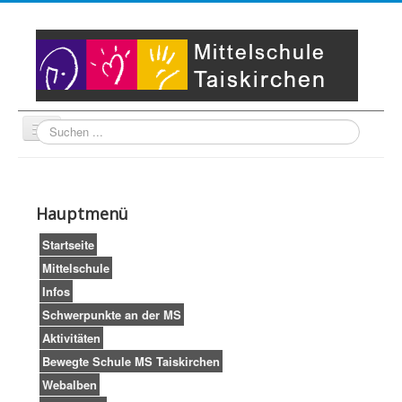
Suche
Unser Leitbild
Partner
Startseite
Hauptmenü
Impressum
LogIn
Startseite
Mittelschule
Infos
Schwerpunkte an der MS
Aktivitäten
Bewegte Schule MS Taiskirchen
Webalben