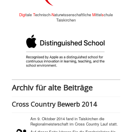
Digi
tale
T
echnisch-
N
aturwissenschaftliche
M
ittel
s
chule
Taiskirchen
Archiv für alte Beiträge
Cross Country Bewerb 2014
Am 9. Oktober 2014 fand in Taiskirchen die
Regionalmeisterschaft im Cross Country Lauf statt.
Auf dieser Seite können Sie die Ergebnislisten für