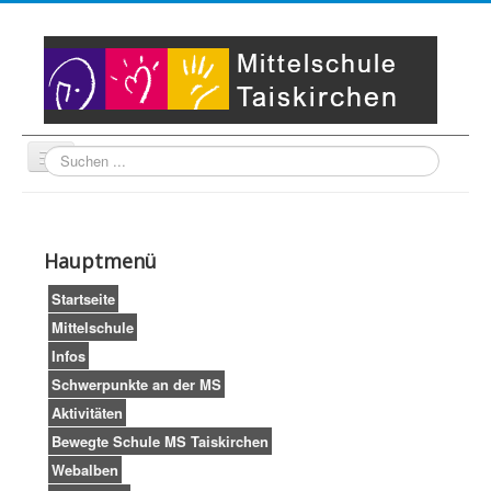
Suche
Unser Leitbild
Partner
Startseite
Hauptmenü
Impressum
LogIn
Startseite
Mittelschule
Infos
Schwerpunkte an der MS
Aktivitäten
Bewegte Schule MS Taiskirchen
Webalben