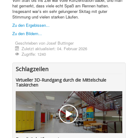
Vom Start bis ins Ziel war volle Konzentration dabei, und man
hat gemerkt, dass viele echt Spaß am Rennen hatten.
Insgesamt war’s ein sehr gelungener Skitag mit guter
Stimmung und vielen starken Läufen.
Zu den Ergebissen...
Zu den Bildern...
Geschrieben von
Josef Buttinger
Zuletzt aktualisiert: 04. Februar 2026
Zugriffe: 1240
Schlagzeilen
Virtueller 3D-Rundgang durch die Mittelschule
Taiskirchen