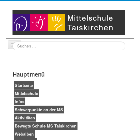
Suche
Unser Leitbild
Partner
Startseite
Hauptmenü
Impressum
LogIn
Startseite
Mittelschule
Infos
Schwerpunkte an der MS
Aktivitäten
Bewegte Schule MS Taiskirchen
Webalben