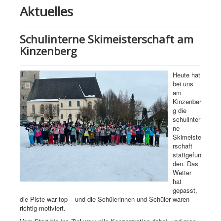
Aktuelles
Schulinterne Skimeisterschaft am
Kinzenberg
Heute hat
bei uns
am
Kinzenber
g die
schulinter
ne
Skimeiste
rschaft
stattgefun
den. Das
Wetter
hat
gepasst,
die Piste war top – und die Schülerinnen und Schüler waren
richtig motiviert.