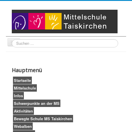
Suche
Unser Leitbild
Partner
Startseite
Hauptmenü
Impressum
LogIn
Startseite
Mittelschule
Infos
Schwerpunkte an der MS
Aktivitäten
Bewegte Schule MS Taiskirchen
Webalben