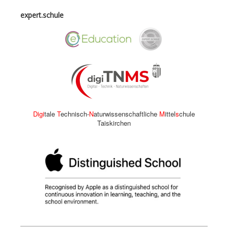
expert.schule
Digi
tale
T
echnisch-
N
aturwissenschaftliche
M
ittel
s
chule
Taiskirchen