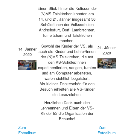
Einen Blick hinter die Kulissen der
(N)MS Taiskirchen konnten am
14. und 21. Jänner insgesamt 56
Schülerinnen der Volksschulen
Andrichsfurt, Dorf, Lambrechten,
Tumeltsham und Taiskirchen
machen.
Sowohl die Kinder der VS, als
21. Jänner
14. Jänner
auch die Kinder und Lehrer/innen
2020
2020
der (N)MS Taiskirchen, die mit
den VS-Schüler/innen
experimentierten, sangen, turnten
und am Computer arbeiteten,
waren sichtlich begeistert.
Als kleines Dankeschön für den
Besuch erhielten alle VS-Kinder
ein Lesezeichen.
Herzlichen Dank auch den
Lehrerinnen und Eltern der VS-
Kinder für die Organisation der
Besuche!
Zum
Zum
Fotoalbum
Fotoalbum