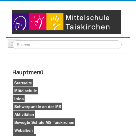
Suche
Unser Leitbild
Partner
Startseite
Hauptmenü
Impressum
LogIn
Startseite
Mittelschule
Infos
Schwerpunkte an der MS
Aktivitäten
Bewegte Schule MS Taiskirchen
Webalben