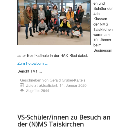
en und
Schüler der
4ab
Klassen
der NMS
Taiskirchen
waren am
10. Jänner
beim
Businessm
aster Bezirksfinale in der HAK Ried dabei.
Zum Fotoalbum ...
Bericht TV1 ...
Geschrieben von
Gerald Gruber-Kalteis
Zuletzt aktualisiert: 14. Januar 2020
Zugriffe: 2644
VS-Schüler/innen zu Besuch an
der (N)MS Taiskirchen