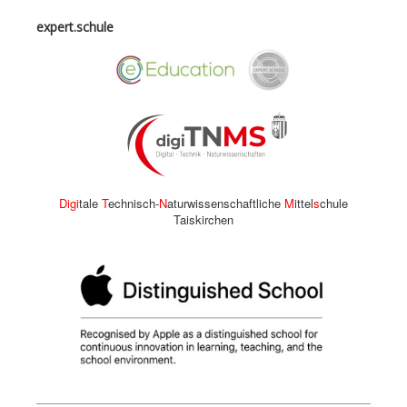
expert.schule
Digi
tale
T
echnisch-
N
aturwissenschaftliche
M
ittel
s
chule
Taiskirchen