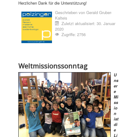
Herzlichen Dank für die Unterstützung!
Geschrieben von
Gerald Gruber-
Kalteis
Zuletzt aktualisiert: 30. Januar
2020
Zugriffe: 2756
Weltmissionssonntag
U
ns
er
e
Mi
ss
io
n
ist
di
e
Li