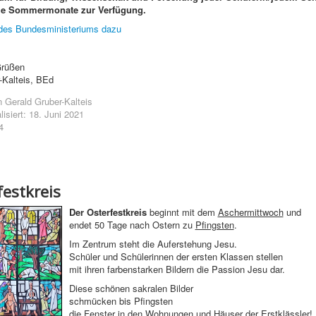
 die Sommermonate zur Verfügung.
 des Bundesministeriums dazu
Grüßen
r-Kalteis, BEd
n
Gerald Gruber-Kalteis
lisiert: 18. Juni 2021
4
festkreis
Der Osterfestkreis
beginnt mit dem
Aschermittwoch
und
endet 50 Tage nach Ostern zu
Pfingsten
.
Im Zentrum steht die Auferstehung Jesu.
Schüler und Schülerinnen der ersten Klassen stellen
mit ihren farbenstarken Bildern die Passion Jesu dar.
Diese schönen sakralen Bilder
schmücken bis Pfingsten
die Fenster in den Wohnungen und Häuser der Erstklässler!