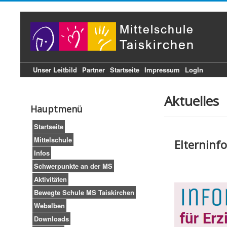
Unser Leitbild
Partner
Startseite
Impressum
LogIn
Aktuelles
Hauptmenü
Startseite
Mittelschule
Elterninfo
Infos
Schwerpunkte an der MS
Aktivitäten
Bewegte Schule MS Taiskirchen
Webalben
Downloads