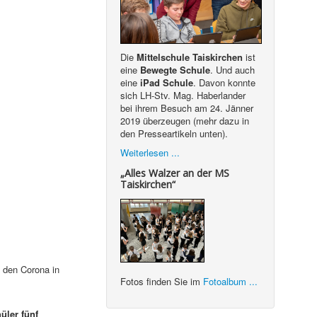
Die
Mittelschule Taiskirchen
ist
eine
Bewegte Schule
. Und auch
eine
iPad Schule
. Davon konnte
sich LH-Stv. Mag. Haberlander
bei ihrem Besuch am 24. Jänner
2019 überzeugen (mehr dazu in
den Presseartikeln unten).
Weiterlesen ...
„Alles Walzer an der MS
Taiskirchen“
, den Corona in
Fotos finden Sie im
Fotoalbum ...
üler fünf