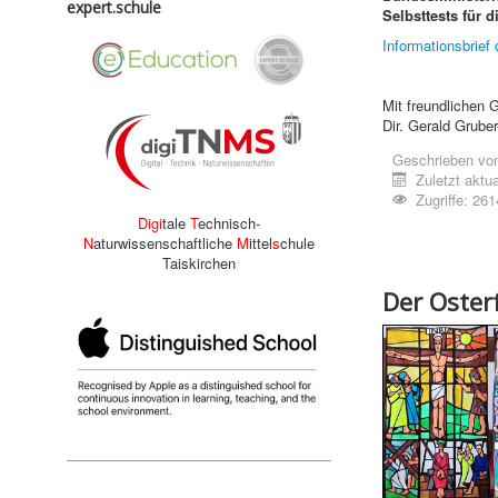
expert.schule
Selbsttests für
Informationsbrief
Mit freundlichen 
Dir. Gerald Grube
Geschrieben vo
Zuletzt aktua
Zugriffe: 261
Digi
tale
T
echnisch-
N
aturwissenschaftliche
M
ittel
s
chule
Taiskirchen
Der Oster