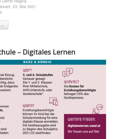
n
Derntl Regina
lisiert: 23. Mai 2021
9
...
chule – Digitales Lernen