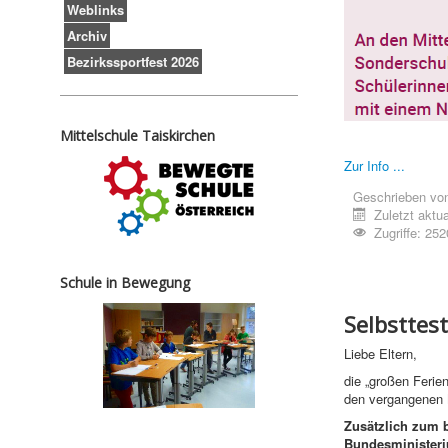
Weblinks
Archiv
Bezirkssportfest 2026
Mittelschule Taiskirchen
Zur Info ...
Geschrieben vo
Zuletzt aktua
Zugriffe: 252
Schule in Bewegung
Selbsttes
Liebe Eltern,
die „großen Ferie
den vergangenen M
Zusätzlich zum 
Bundesministeri