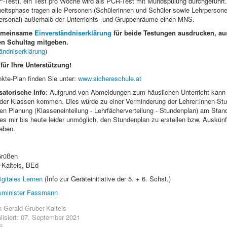
“-Test), ein Test pro Woche wird als PCR-Test mit Mundspülung durchgeführt.
heitsphase tragen alle Personen (Schülerinnen und Schüler sowie Lehrperson
ersonal) außerhalb der Unterrichts- und Gruppenräume einen MNS.
gemeinsame
Einverständniserklärung
für beide Testungen ausdrucken, au
en Schultag mitgeben.
ändniserklärung
)
für Ihre Unterstützung!
kte-Plan finden Sie unter:
www.sichereschule.at
satorische Info
: Aufgrund von Abmeldungen zum häuslichen Unterricht kann 
 der Klassen kommen. Dies würde zu einer Verminderung der Lehrer:innen-St
en Planung (Klasseneinteilung - Lehrfächerverteilung - Stundenplan) am Stand
es mir bis heute leider unmöglich, den Stundenplan zu erstellen bzw. Auskünft
eben.
Grüßen
r-Kalteis, BEd
igitales Lernen
(Info zur Geräteinitiative der 5. + 6. Schst.)
esminister Fassmann
n
Gerald Gruber-Kalteis
alisiert: 07. September 2021
6