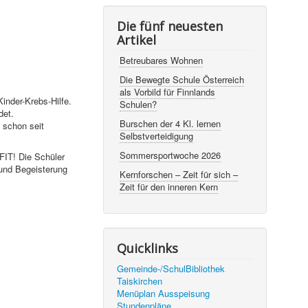
Die fünf neuesten
Artikel
Betreubares Wohnen
Die Bewegte Schule Österreich
als Vorbild für Finnlands
Kinder-Krebs-Hilfe.
Schulen?
det.
Burschen der 4 Kl. lernen
 schon seit
Selbstverteidigung
Sommersportwoche 2026
IT! Die Schüler
 und Begeisterung
Kernforschen – Zeit für sich –
Zeit für den inneren Kern
Quicklinks
Gemeinde-/SchulBibliothek
Taiskirchen
Menüplan Ausspeisung
Stundenpläne