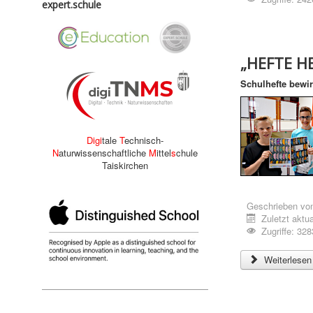
expert.schule
„HEFTE H
Schulhefte bewi
Digi
tale
T
echnisch-
N
aturwissenschaftliche
M
ittel
s
chule
Taiskirchen
Geschrieben vo
Zuletzt aktua
Zugriffe: 328
Weiterlesen 