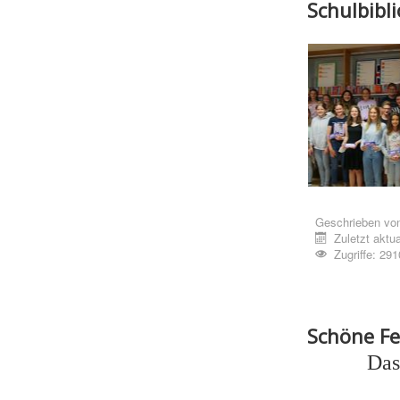
Schulbibl
Geschrieben vo
Zuletzt aktua
Zugriffe: 291
Schöne Fer
Das