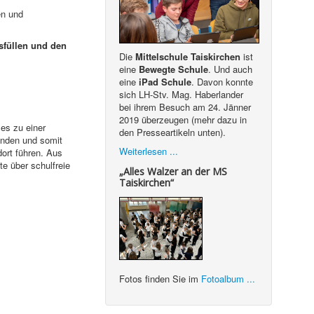
en und
sfüllen und den
Die
Mittelschule Taiskirchen
ist
eine
Bewegte Schule
. Und auch
eine
iPad Schule
. Davon konnte
sich LH-Stv. Mag. Haberlander
bei ihrem Besuch am 24. Jänner
2019 überzeugen (mehr dazu in
es zu einer
den Presseartikeln unten).
unden und somit
Weiterlesen ...
ort führen. Aus
e über schulfreie
„Alles Walzer an der MS
Taiskirchen“
Fotos finden Sie im
Fotoalbum ...