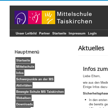
Unser Leitbild
Partner
Startseite
Impressum
LogIn
Aktuelles
Hauptmenü
Startseite
Mittelschule
Infos zum
Infos
Liebe Eltern,
Schwerpunkte an der MS
wie aus den Medi
Aktivitäten
Einige Infos dazu 
Bewegte Schule MS Taiskirchen
Sicherheitsphas
Webalben
In den ersten
Downloads
die bereits g