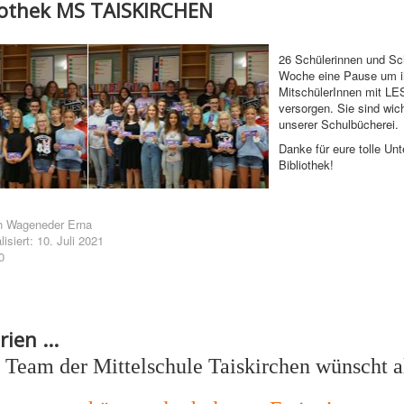
iothek MS TAISKIRCHEN
26 Schülerinnen und Sch
Woche eine Pause um i
MitschülerInnen mit 
versorgen. Sie sind wich
unserer Schulbücherei.
Danke für eure tolle Unt
Bibliothek!
n
Wageneder Erna
lisiert: 10. Juli 2021
0
ien ...
 Team der Mittelschule Taiskirchen wünscht a