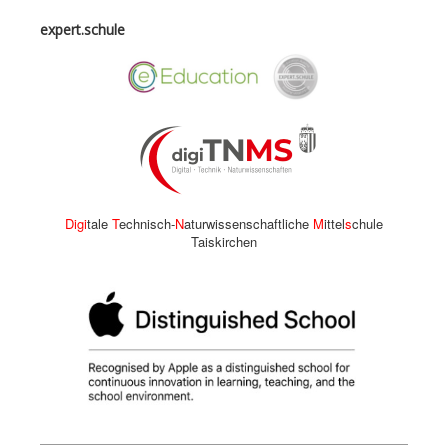
expert.schule
Digi
tale
T
echnisch-
N
aturwissenschaftliche
M
ittel
s
chule
Taiskirchen