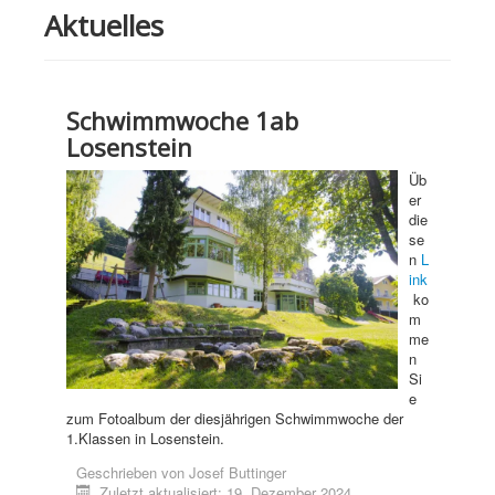
Aktuelles
Schwimmwoche 1ab
Losenstein
Üb
er
die
se
n
L
ink
ko
m
me
n
Si
e
zum Fotoalbum der diesjährigen Schwimmwoche der
1.Klassen in Losenstein.
Geschrieben von
Josef Buttinger
Zuletzt aktualisiert: 19. Dezember 2024