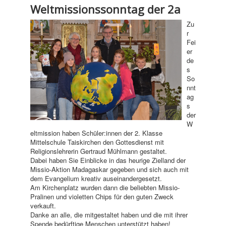
Weltmissionssonntag der 2a
Zu
r
Fei
er
de
s
So
nnt
ag
s
der
W
eltmission haben Schüler:innen der 2. Klasse
Mittelschule Taiskirchen den Gottesdienst mit
Religionslehrerin Gertraud Mühlmann gestaltet.
Dabei haben Sie Einblicke in das heurige Zielland der
Missio-Aktion Madagaskar gegeben und sich auch mit
dem Evangelium kreativ auseinandergesetzt.
Am Kirchenplatz wurden dann die beliebten Missio-
Pralinen und violetten Chips für den guten Zweck
verkauft.
Danke an alle, die mitgestaltet haben und die mit ihrer
Spende bedürftige Menschen unterstützt haben!