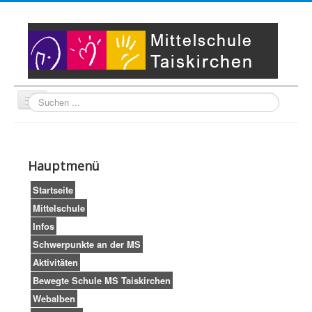
Suche
Unser Leitbild
Partner
Startseite
Hauptmenü
Impressum
LogIn
Startseite
Mittelschule
Infos
Schwerpunkte an der MS
Aktivitäten
Bewegte Schule MS Taiskirchen
Webalben