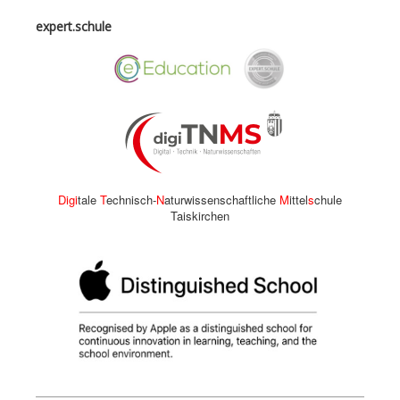
expert.schule
Digi
tale
T
echnisch-
N
aturwissenschaftliche
M
ittel
s
chule
Taiskirchen