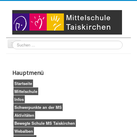
Suche
Unser Leitbild
Partner
Startseite
Hauptmenü
Impressum
LogIn
Startseite
Mittelschule
Infos
Schwerpunkte an der MS
Aktivitäten
Bewegte Schule MS Taiskirchen
Webalben