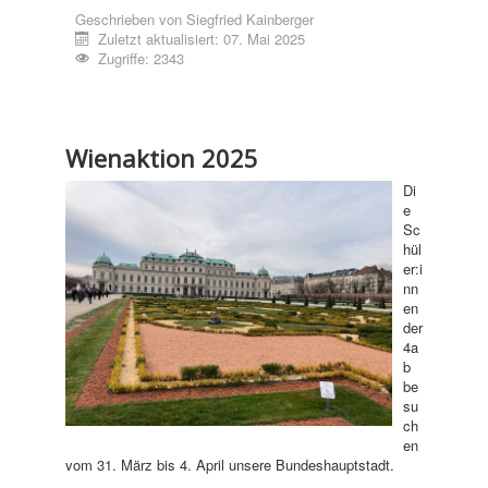
Geschrieben von
Siegfried Kainberger
Zuletzt aktualisiert: 07. Mai 2025
Zugriffe: 2343
Wienaktion 2025
Di
e
Sc
hül
er:i
nn
en
der
4a
b
be
su
ch
en
vom 31. März bis 4. April unsere Bundeshauptstadt.