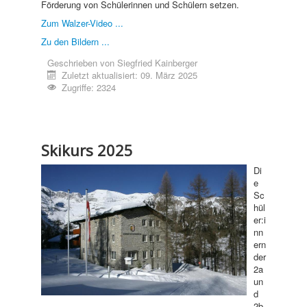
Förderung von Schülerinnen und Schülern setzen.
Zum Walzer-Video ...
Zu den Bildern ...
Geschrieben von
Siegfried Kainberger
Zuletzt aktualisiert: 09. März 2025
Zugriffe: 2324
Skikurs 2025
Di
e
Sc
hül
er:i
nn
ern
der
2a
un
d
2b