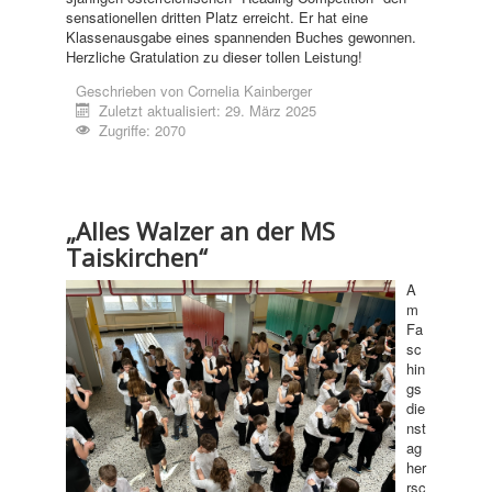
sensationellen dritten Platz erreicht. Er hat eine
Klassenausgabe eines spannenden Buches gewonnen.
Herzliche Gratulation zu dieser tollen Leistung!
Geschrieben von
Cornelia Kainberger
Zuletzt aktualisiert: 29. März 2025
Zugriffe: 2070
„Alles Walzer an der MS
Taiskirchen“
A
m
Fa
sc
hin
gs
die
nst
ag
her
rsc