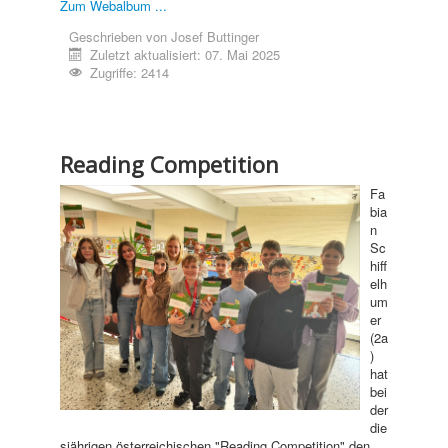
Zum Webalbum ...
Geschrieben von
Josef Buttinger
Zuletzt aktualisiert: 07. Mai 2025
Zugriffe: 2414
Reading Competition
Fa
bia
n
Sc
hiff
elh
um
er
(2a
)
hat
bei
der
die
sjährigen österreichischen "Reading Competition" den