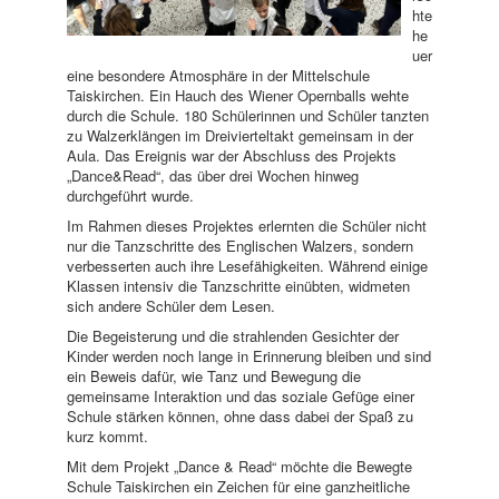
hte
he
uer
eine besondere Atmosphäre in der Mittelschule
Taiskirchen. Ein Hauch des Wiener Opernballs wehte
durch die Schule. 180 Schülerinnen und Schüler tanzten
zu Walzerklängen im Dreivierteltakt gemeinsam in der
Aula. Das Ereignis war der Abschluss des Projekts
„Dance&Read“, das über drei Wochen hinweg
durchgeführt wurde.
Im Rahmen dieses Projektes erlernten die Schüler nicht
nur die Tanzschritte des Englischen Walzers, sondern
verbesserten auch ihre Lesefähigkeiten. Während einige
Klassen intensiv die Tanzschritte einübten, widmeten
sich andere Schüler dem Lesen.
Die Begeisterung und die strahlenden Gesichter der
Kinder werden noch lange in Erinnerung bleiben und sind
ein Beweis dafür, wie Tanz und Bewegung die
gemeinsame Interaktion und das soziale Gefüge einer
Schule stärken können, ohne dass dabei der Spaß zu
kurz kommt.
Mit dem Projekt „Dance & Read“ möchte die Bewegte
Schule Taiskirchen ein Zeichen für eine ganzheitliche