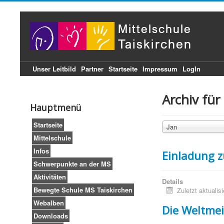
Unser Leitbild
Partner
Startseite
Impressum
LogIn
Archiv für
Hauptmenü
Startseite
Jan
Mittelschule
Infos
Einladung 
Schwerpunkte an der MS
Aktivitäten
Details
Bewegte Schule MS Taiskirchen
Zuletzt aktualisi
Webalben
Die Weltmei
Downloads